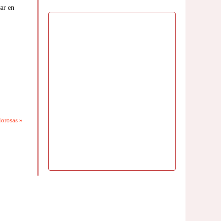
ar en
lorosas
»