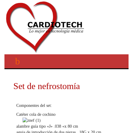
Set de nefrostomía
Componentes del set:
Catéter cola de cochino
alambre guía tipo «J» .038 «x 80 cm
aguja de introducción de dos piezas 18G x 20 cm