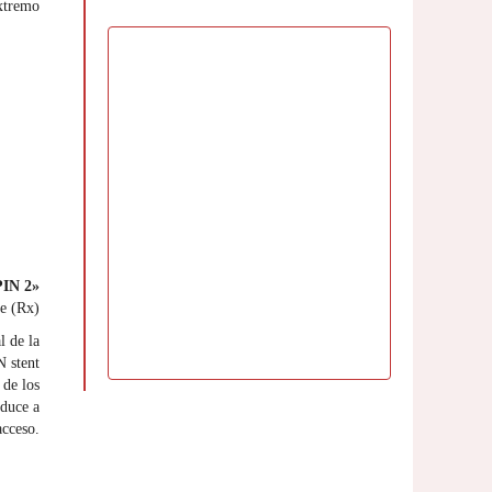
extremo
IN 2»
ge (Rx)
l de la
N stent
 de los
nduce a
acceso.