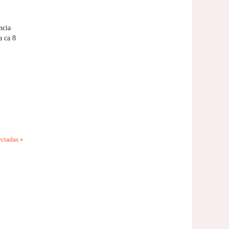
ncia
a ca 8
ectadas
»